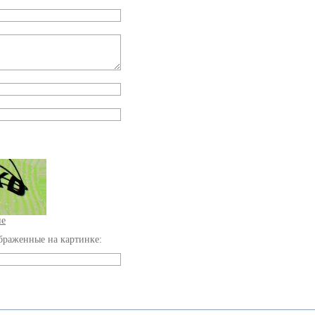
ие
браженные на картинке: