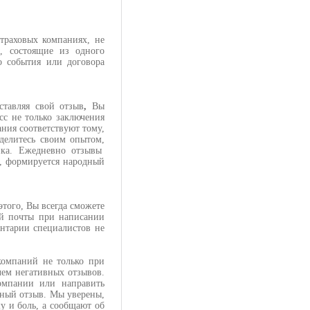
траховых компаниях, не
, состоящие из одного
о события или договора
тавляя свой отзыв
,
Вы
сс не только заключения
ания соответствуют тому,
оделитесь своим опытом,
ика. Ежедневно отзывы
а, формируется народный
того, Вы всегда сможете
ой почты при написании
ентарии специалистов не
компаний не только при
чем негативных отзывов.
компании или направить
ивный отзыв. Мы уверены,
у и боль, а сообщают об