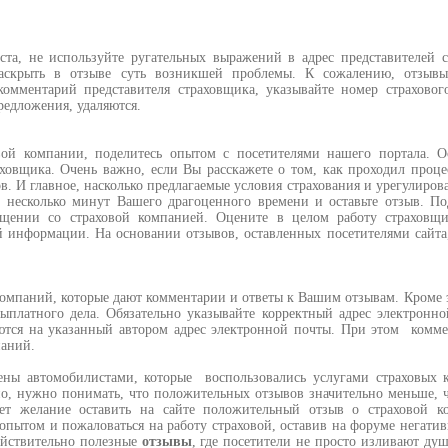
а, не используйте ругательных выражений в адрес представителей с
раскрыть в отзыве суть возникшей проблемы. К сожалению, отзывы
омментарий представителя страховщика, указывайте номер страховог
редложения, удаляются.
й компании, поделитесь опытом с посетителями нашего портала. Ос
ховщика. Очень важно, если Вы расскажете о том, как проходил проце
в. И главное, насколько предлагаемые условия страхования и урегулиров
е несколько минут Вашего драгоценного времени и оставьте отзыв. П
бщении со страховой компанией. Оцените в целом работу страховщ
й информации. На основании отзывов, оставленных посетителями сайт
компаний, которые дают комментарии и ответы к Вашим отзывам. Кроме э
ыплатного дела. Обязательно указывайте корректный адрес электронн
яются на указанный автором адрес электронной почты. При этом комм
паний.
ены автомобилистами, которые воспользовались услугами страховых 
но, нужно понимать, что положительных отзывов значительно меньше, 
кает желание оставить на сайте положительный отзыв о страховой 
я опытом и пожаловаться на работу страховой, оставив на форуме негат
ействительно полезные
отзывы
, где посетители не просто изливают душ