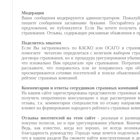
Модерация
Ваши сообщения модерируются администратором. Пожалуйст
пишите сообщениея заглавными буквами. Постарайтесь 
предложения, не публикуются. Если Вы хотите получить к
страхования. Отзывы, содержащие рекламные объявления и п
Поделитесь опытом
Если Вы застраховались по КАСКО или ОСАГО в страхово
помогаете
читателю определиться с нелегким выбором стра
договора страхования, но и процедура урегулирования убытко
что изначально Вам предлагали при страховании. Потратьт
расскажите, что понравилось или не понравилось при о
просматриваются сотнями посетителей в поиске объективно
рейтинг страховых компаний.
Комментарии и ответы сотрудников страховых компаний
На нашем сайте зарегистрированы представители страховых 
получить оперативную консультацию о ходе рассмотрения в
отзыва, т.к. комментарии специалистов по отзыву направл
влияют на формирование народного рейтинга страховых ком
Отзывы посетителей на этом сайте
- реальные и размещ
покупке полисов, но и при урегулировании убытков. Конеч
Ведь, как известно, когда все хорошо, не всегда возни
благодарность руководству. Гораздо чаще хочется поделитьс
что в нашем разделе Вы сможете найти конструктивные и д