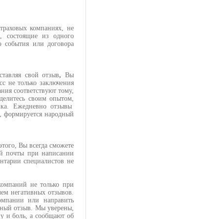
траховых компаниях, не
, состоящие из одного
о события или договора
тавляя свой отзыв
,
Вы
сс не только заключения
ания соответствуют тому,
оделитесь своим опытом,
ика. Ежедневно отзывы
а, формируется народный
того, Вы всегда сможете
ой почты при написании
ентарии специалистов не
компаний не только при
чем негативных отзывов.
компании или направить
ивный отзыв. Мы уверены,
у и боль, а сообщают об