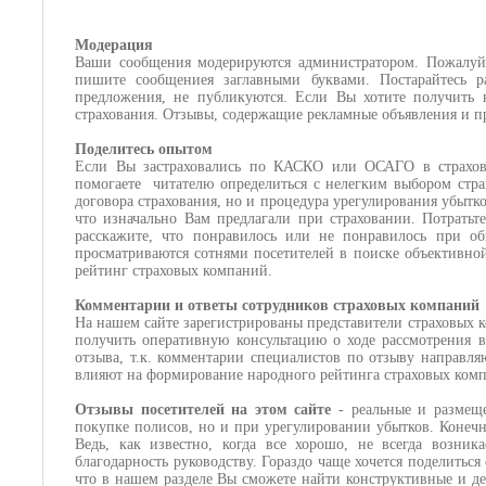
Модерация
Ваши сообщения модерируются администратором. Пожалуйст
пишите сообщениея заглавными буквами. Постарайтесь 
предложения, не публикуются. Если Вы хотите получить к
страхования. Отзывы, содержащие рекламные объявления и п
Поделитесь опытом
Если Вы застраховались по КАСКО или ОСАГО в страхово
помогаете
читателю определиться с нелегким выбором стра
договора страхования, но и процедура урегулирования убытко
что изначально Вам предлагали при страховании. Потратьт
расскажите, что понравилось или не понравилось при о
просматриваются сотнями посетителей в поиске объективно
рейтинг страховых компаний.
Комментарии и ответы сотрудников страховых компаний
На нашем сайте зарегистрированы представители страховых 
получить оперативную консультацию о ходе рассмотрения в
отзыва, т.к. комментарии специалистов по отзыву направл
влияют на формирование народного рейтинга страховых ком
Отзывы посетителей на этом сайте
- реальные и размещ
покупке полисов, но и при урегулировании убытков. Конеч
Ведь, как известно, когда все хорошо, не всегда возни
благодарность руководству. Гораздо чаще хочется поделитьс
что в нашем разделе Вы сможете найти конструктивные и д