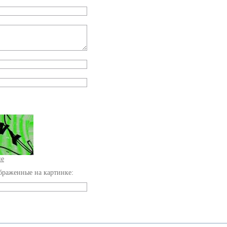
ие
браженные на картинке: