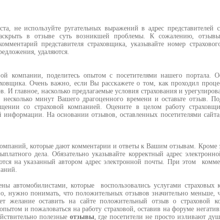
а, не используйте ругательных выражений в адрес представителей с
раскрыть в отзыве суть возникшей проблемы. К сожалению, отзывы
омментарий представителя страховщика, указывайте номер страховог
редложения, удаляются.
й компании, поделитесь опытом с посетителями нашего портала. Ос
ховщика. Очень важно, если Вы расскажете о том, как проходил проце
в. И главное, насколько предлагаемые условия страхования и урегулиров
е несколько минут Вашего драгоценного времени и оставьте отзыв. П
бщении со страховой компанией. Оцените в целом работу страховщ
й информации. На основании отзывов, оставленных посетителями сайт
компаний, которые дают комментарии и ответы к Вашим отзывам. Кроме э
ыплатного дела. Обязательно указывайте корректный адрес электронн
яются на указанный автором адрес электронной почты. При этом комм
паний.
ены автомобилистами, которые воспользовались услугами страховых 
но, нужно понимать, что положительных отзывов значительно меньше, 
кает желание оставить на сайте положительный отзыв о страховой 
я опытом и пожаловаться на работу страховой, оставив на форуме негат
ействительно полезные
отзывы
, где посетители не просто изливают душ