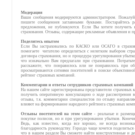
Модерация
Ваши сообщения модерируются администратором. Пожалуйст
пишите сообщениея заглавными буквами. Постарайтесь 
предложения, не публикуются. Если Вы хотите получить к
страхования. Отзывы, содержащие рекламные объявления и п
Поделитесь опытом
Если Вы застраховались по КАСКО или ОСАГО в страхово
помогаете
читателю определиться с нелегким выбором стра
договора страхования, но и процедура урегулирования убытко
что изначально Вам предлагали при страховании. Потратьт
расскажите, что понравилось или не понравилось при о
просматриваются сотнями посетителей в поиске объективно
рейтинг страховых компаний.
Комментарии и ответы сотрудников страховых компаний
На нашем сайте зарегистрированы представители страховых 
получить оперативную консультацию о ходе рассмотрения в
отзыва, т.к. комментарии специалистов по отзыву направл
влияют на формирование народного рейтинга страховых ком
Отзывы посетителей на этом сайте
- реальные и размещ
покупке полисов, но и при урегулировании убытков. Конеч
Ведь, как известно, когда все хорошо, не всегда возни
благодарность руководству. Гораздо чаще хочется поделитьс
что в нашем разделе Вы сможете найти конструктивные и д