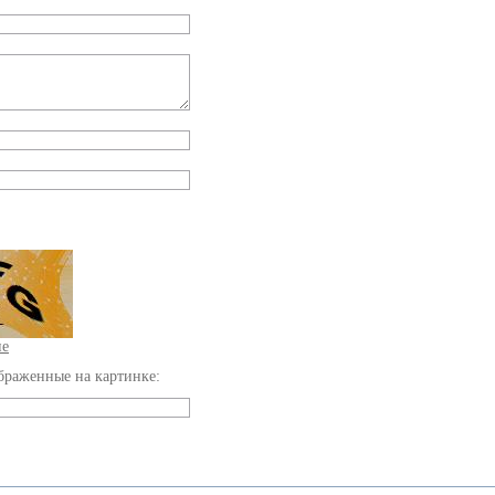
ие
браженные на картинке: