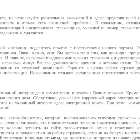
а, не используйте ругательных выражений в адрес представителей с
раскрыть в отзыве суть возникшей проблемы. К сожалению, отзывы
омментарий представителя страховщика, указывайте номер страховог
редложения, удаляются.
й компании, поделитесь опытом с посетителями нашего портала. Ос
ховщика. Очень важно, если Вы расскажете о том, как проходил проце
в. И главное, насколько предлагаемые условия страхования и урегулиров
е несколько минут Вашего драгоценного времени и оставьте отзыв. П
бщении со страховой компанией. Оцените в целом работу страховщ
й информации. На основании отзывов, оставленных посетителями сайт
компаний, которые дают комментарии и ответы к Вашим отзывам. Кроме э
ыплатного дела. Обязательно указывайте корректный адрес электронн
яются на указанный автором адрес электронной почты. При этом комм
паний.
ены автомобилистами, которые воспользовались услугами страховых 
но, нужно понимать, что положительных отзывов значительно меньше, 
кает желание оставить на сайте положительный отзыв о страховой 
я опытом и пожаловаться на работу страховой, оставив на форуме негат
ействительно полезные
отзывы
, где посетители не просто изливают душ