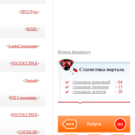
«
»
ЭРГО Русь
«
»
МАКС
«
»
АльфаСтрахование
Купить франшизу
«
»
РОСГОССТРАХ
Статистика портала
«
»
Уралсиб
страховых компаний
-
64
страховых брокеров
-
13
страховых агентов
-
28
«
»
ВТБ Страхование
«
»
РОСГОССТРАХ
«
»
СОГЛАСИЕ