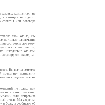
траховых компаниях, не
, состоящие из одного
о события или договора
тавляя свой отзыв
,
Вы
сс не только заключения
ания соответствуют тому,
оделитесь своим опытом,
ика. Ежедневно отзывы
а, формируется народный
того, Вы всегда сможете
ой почты при написании
ентарии специалистов не
компаний не только при
чем негативных отзывов.
компании или направить
ивный отзыв. Мы уверены,
у и боль, а сообщают об