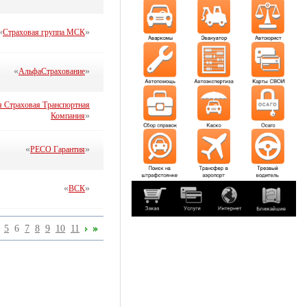
«
»
Страховая группа МСК
«
»
АльфаСтрахование
я Страховая Транспортная
»
Компания
«
»
РЕСО Гарантия
«
»
ВСК
5
6
7
8
9
10
11