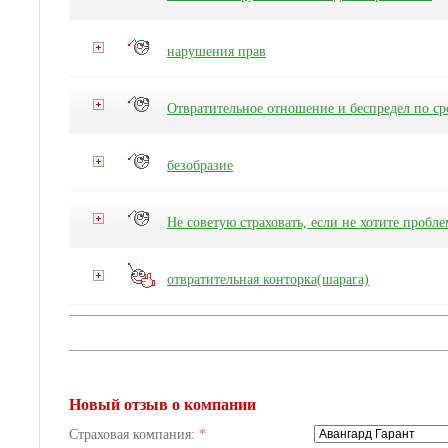
нарушения прав
Отвратительное отношение и беспредел по ср
безобразие
Не советую страховать, если не хотите пробле
отвратительная конторка(шарага)
Новый отзыв о компании
Страховая компания:
*