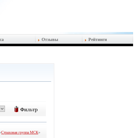
са
Отзывы
Рейтинги
«
»
Страховая группа МСК