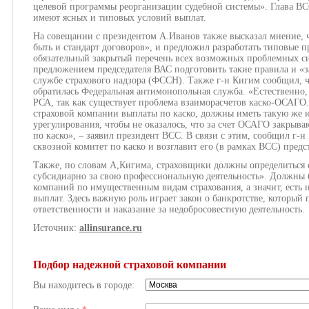
целевой программы реорганизации судебной системы». Глава ВС
имеют ясных и типовых условий выплат.
На совещании с президентом А.Иванов также высказал мнение, 
быть и стандарт договоров», и предложил разработать типовые 
обязательный закрытый перечень всех возможных проблемных си
предложением председателя ВАС подготовить такие правила и «
службе страхового надзора (ФССН). Также г-н Кигим сообщил, 
обратилась Федеральная антимонопольная служба. «Естественно, 
РСА, так как существует проблема взаиморасчетов каско-ОСАГО.
страховой компании выплаты по каско, должны иметь такую же
урегулирования, чтобы не оказалось, что за счет ОСАГО закрыва
по каско», – заявил президент ВСС. В связи с этим, сообщил г-н
сквозной комитет по каско и возглавит его (в рамках ВСС) предс
Также, по словам А,Кигима, страховщики должны определиться с
субсидиарно за свою профессиональную деятельность». Должны б
компаний по имущественным видам страхования, а значит, есть 
выплат. Здесь важную роль играет закон о банкротстве, который
ответственности и наказание за недобросовестную деятельность.
Источник:
allinsurance.ru
Подбор надежной страховой компании
Вы находитесь в городе: