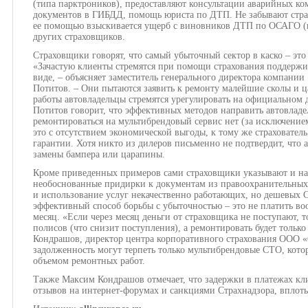
(типа парктроников), предоставляют консультации аварийных к
документов в ГИБДД, помощь юриста по ДТП. Не забывают стра
ее помощью взыскивается ущерб с виновников ДТП по ОСАГО (все
других страховщиков.
Страховщики говорят, что самый убыточный сектор в каско – эт
«Зачастую клиенты стремятся при помощи страхования поддержи
виде, – объясняет заместитель генерального директора компани
Потитов. – Они пытаются заявить к ремонту малейшие сколы и 
работы автовладельцы стремятся урегулировать на официальном 
Потитов говорит, что эффективных методов направить автовлад
ремонтироваться на мультибрендовый сервис нет (за исключение
это с отсутствием экономической выгоды, к тому же страхователь б
гарантии. Хотя никто из дилеров письменно не подтвердит, что 
замены бампера или царапины.
Кроме приведенных примеров сами страховщики указывают и на 
необоснованные придирки к документам из правоохранительных
и использование услуг некачественно работающих, но дешевых 
эффективный способ борьбы с убыточностью – это не платить воо
месяц. «Если через месяц деньги от страховщика не поступают, 
полисов (что снизит поступления), а ремонтировать будет только
Кондрашов, директор центра корпоративного страхования ООО «
задолженность могут терпеть только мультибрендовые СТО, кот
объемом ремонтных работ.
Также Максим Кондрашов отмечает, что задержки в платежах кл
отзывов на интернет-форумах и санкциями Страхнадзора, вплоть