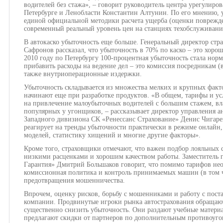
водителей без стажа», – говорит руководитель центра урегулиро
Петербурге и Ленобласти Константин Алтунин. По его мнению, у
единой официальной методики расчета ущерба (оценки поврежде
современный реальный уровень цен на станциях техобслуживани
В автокаско убыточность еще больше. Генеральный директор стр
Сафронов рассказал, что убыточность в 70% по каско – это хоро
2010 году по Петербургу 100-процентная убыточность стала нор
прибавить расходы на ведение дел – это комиссия посредникам (
также внутриоперационные издержки.
Убыточность складывается из множества мелких и крупных факто
начинают еще при разработке продуктов. «В общем, тарифы и у
на привлечение малоубыточных водителей с большим стажем, вл
популярных у угонщиков, – рассказывает директор управления а
Западного дивизиона СК «Ренессанс Страхование» Денис Чигаре
реагирует на тренды убыточности практически в режиме онлайн,
моделей, статистику хищений и многие другие факторы».
Кроме того, страховщики отмечают, что важен подбор лояльных
низкими расценками и хорошим качеством работы. Заместитель
Гарантия» Дмитрий Большаков говорит, что помимо тарифов не
комиссионная политика и контроль принимаемых машин (в том ч
предотвращения мошенничества.
Впрочем, оценку рисков, борьбу с мошенниками и работу с пост
компании. Продвинутые игроки рынка автострахования обращаю
существенно снизить убыточность. Они раздают учебные материа
предлагают скидки от партнеров по дополнительным противоуг