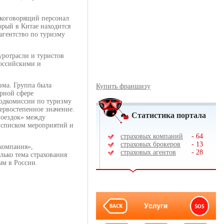
сскоговорящий персонал
орый в Китае находится
агентство по туризму
уротрасли и туристов
российскими и
зма. Группа была
Купить франшизу
арной сфере
Подкомиссии по туризму
ервостепенное значение.
Статистика портала
поездок» между
м списком мероприятий и
страховых компаний
-
64
страховых брокеров
-
13
 компания»,
страховых агентов
-
28
лько тема страхования
ым в России.