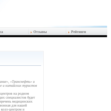
са
Отзывы
Рейтинги
ание», «Транснефть» и
ае и китайских туристов
-центров на родном
щих специалистов будет
перечень медицинских
ционная для нашей
с колл-центром и