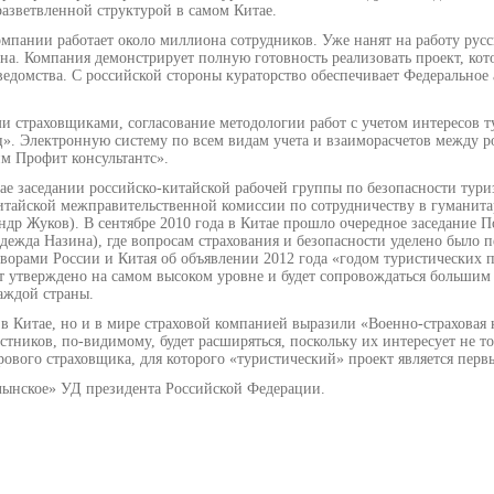
азветвленной структурой в самом Китае.
компании работает около миллиона сотрудников. Уже нанят на работу ру
она. Компания демонстрирует полную готовность реализовать проект, кот
едомства. С российской стороны кураторство обеспечивает Федеральное 
 страховщиками, согласование методологии работ с учетом интересов т
ц». Электронную систему по всем видам учета и взаиморасчетов между 
м Профит консультантс».
ае заседании российско-китайской рабочей группы по безопасности тури
китайской межправительственной комиссии по сотрудничеству в гуманит
андр Жуков). В сентябре 2010 года в Китае прошло очередное заседание 
дежда Назина), где вопросам страхования и безопасности уделено было п
оворами России и Китая об объявлении 2012 года «годом туристических 
ет утверждено на самом высоком уровне и будет сопровождаться больши
каждой страны.
 в Китае, но и в мире страховой компанией выразили «Военно-страховая
тников, по-видимому, будет расширяться, поскольку их интересует не то
рового страховщика, для которого «туристический» проект является перв
лынское» УД президента Российской Федерации.