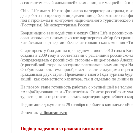
ассистансом своей «домашней» компании, а с мощнейшей и р
China Life имеет 10 тыс. филиалов на территории страны, в 
для работы по проекту и определен номер бесплатного телеф
под патронажем и контролем национального туристического в
(Ростуризм) Минспорттуризма России.
Координацию взаимодействия между China Life и российскими
организовывает некоммерческое партнерство «Мир без грани
китайскими партнерами обеспечит гонконгская компания «Ти
Старт проекту был дан на прошедшем в июне 2010 года в Кит
создана в 2009 году в соответствии с решениями российско-
(сопредседатель с российской стороны – вице-премьер Алекс
(с российской стороны заседание возглавляла замминистра На
Особую важность тема приобретает в связи с идущими перег
гражданами двух стран. Проведение такого Года туризма буд
акций, как совместного характера, так и отдельно по линии 
На первом этапе готовность работать с крупнейшей не только
«АльфаСтрахование» и «Транснефть». Список российских учас
туристов, но и перспектива стать партнером крупнейшего ми
Подписание документов 29 октября пройдет в комплексе «Во
Источник:
allinsurance.ru
Подбор надежной страховой компании