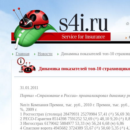
Главная
Новости
Динамика показателей топ-10 страхо
Динамика показателей топ-10 страховщи
31.01.2011
Портал «Страхование в России» проанализировал динамику р
№п/п Компания Премии, тыс. руб., 2010 г. Премии, тыс. руб., 
%, 2009 г.
1 Росгосстрах (столица) 28479931 25270984 57,41 (
^
) 56,69 30
2 РЕСО-Гарантия 8514398 7591252 52,69 (
^
) 48,10 9,20 (
^
) 8,
3 Ингосстрах 6179042 5884977 53,33 (
v
) 56,24 6,68 (
v
) 6,86
4 Спасские ворота 4945682 3724389 55,67 (
^
) 50,60 5,35 (
^
) 4