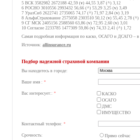
5 ВСК 3582982 2672188 42,59 (
v
) 44,55 3,87 (
^
) 3,12
6 РОСНО 3010556 2993432 56,66 (
^
) 53,29 3,25 (
v
) 3,49
7 УралСиб 2622741 2735065 74,17 (
^
) 71,97 2,84 (
v
) 3,19
8 АльфаСтрахование 2575058 2303510 50,12 (
v
) 55,45 2,78 (
^
)
9 СГ МСК 2405156 2588560 63,86 (
v
) 72,95 2,60 (
v
) 3,01
10 Согласие 2233785 1477309 59,86 (
v
) 74,33 2,41 (
^
) 1,72
Самая подробная информация по каско, ОСАГО и ДСАГО – в
Источник:
allinsurance.ru
Подбор надежной страховой компании
Вы находитесь в городе:
Ваше имя :
*
Вас интересует::
*
КАСКО
ОСАГО
ДМС
ИМУЩЕСТВО
Контактный телефон:
*
Срочность:
Прямо сейчас