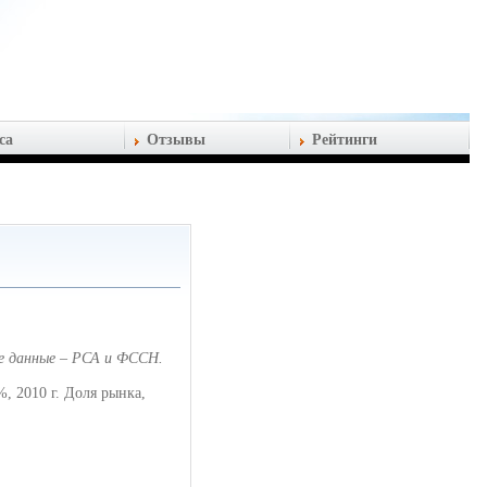
са
Отзывы
Рейтинги
ые данные – РСА и ФССН.
%, 2010 г. Доля рынка,