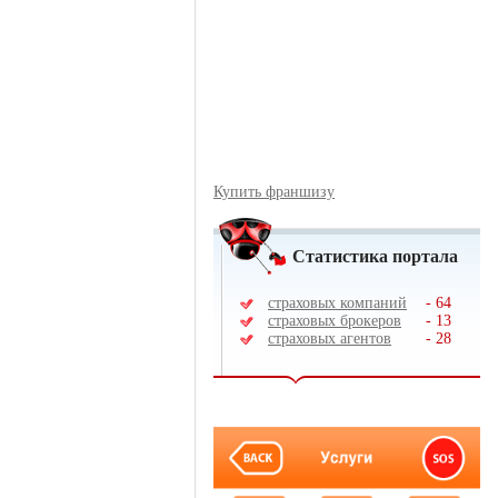
Купить франшизу
Статистика портала
страховых компаний
-
64
страховых брокеров
-
13
страховых агентов
-
28