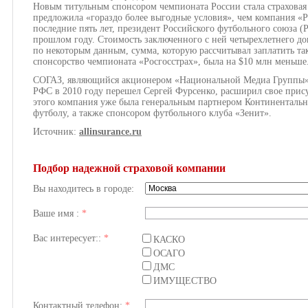
Новым титульным спонсором чемпионата России стала страховая
предложила «гораздо более выгодные условия», чем компания «Ро
последние пять лет, президент Российского футбольного союза 
прошлом году. Стоимость заключенного с ней четырехлетнего до
по некоторым данным, сумма, которую рассчитывал заплатить т
спонсорство чемпионата «Росгосстрах», была на $10 млн меньше
СОГАЗ, являющийся акционером «Национальной Медиа Группы», с
РФС в 2010 году перешел Сергей Фурсенко, расширил свое прису
этого компания уже была генеральным партнером Континентальн
футболу, а также спонсором футбольного клуба «Зенит».
Источник:
allinsurance.ru
Подбор надежной страховой компании
Вы находитесь в городе:
Ваше имя :
*
Вас интересует::
*
КАСКО
ОСАГО
ДМС
ИМУЩЕСТВО
Контактный телефон:
*