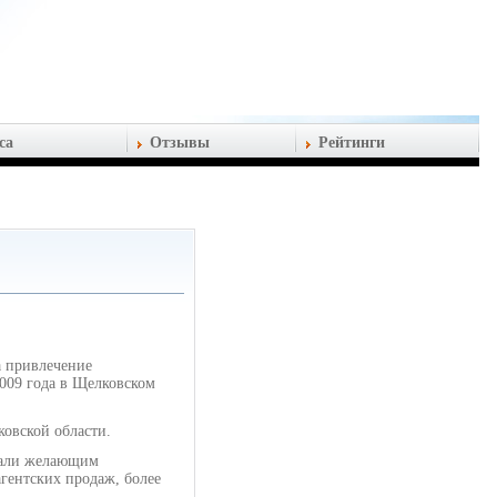
са
Отзывы
Рейтинги
а привлечение
2009 года в Щелковском
овской области.
агали желающим
агентских продаж, более