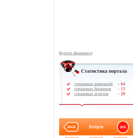
Купить франшизу
Статистика портала
страховых компаний
-
64
страховых брокеров
-
13
страховых агентов
-
28