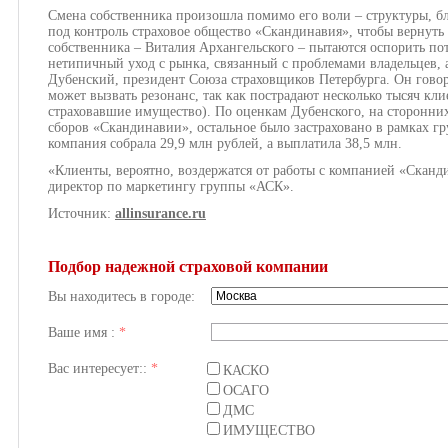
Смена собственника произошла помимо его воли – структуры, бл
под контроль страховое общество «Скандинавия», чтобы вернуть
собственника – Виталия Архангельского – пытаются оспорить п
нетипичный уход с рынка, связанный с проблемами владельцев, а
Дубенский, президент Союза страховщиков Петербурга. Он говор
может вызвать резонанс, так как пострадают несколько тысяч кл
страховавшие имущество). По оценкам Дубенского, на сторонних
сборов «Скандинавии», остальное было застраховано в рамках гр
компания собрала 29,9 млн рублей, а выплатила 38,5 млн.
«Клиенты, вероятно, воздержатся от работы с компанией «Сканд
директор по маркетингу группы «АСК».
Источник:
allinsurance.ru
Подбор надежной страховой компании
Вы находитесь в городе:
Ваше имя :
*
Вас интересует::
*
КАСКО
ОСАГО
ДМС
ИМУЩЕСТВО