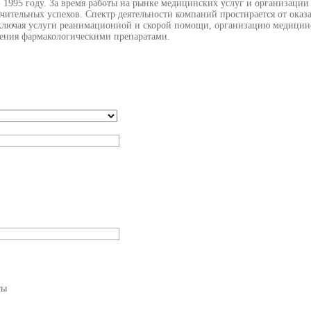
95 году. За время работы на рынке медицинских услуг и организации
чительных успехов. Спектр деятельности компаний простирается от оказ
 включая услуги реанимационной и скорой помощи, организацию медици
ления фармакологическими препаратами.
ты