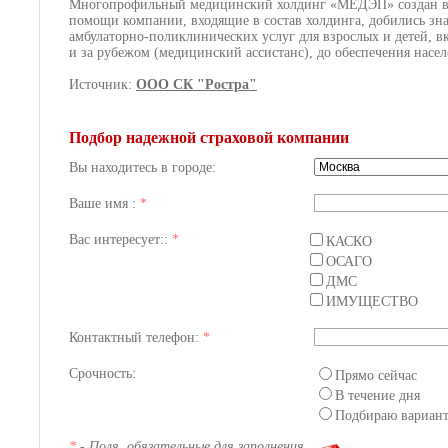
Многопрофильный медицинский холдинг «МЕДЭП» создан в 19
помощи компании, входящие в состав холдинга, добились зна
амбулаторно-поликлинических услуг для взрослых и детей,
и за рубежом (медицинский ассистанс), до обеспечения насе
Источник:
ООО СК "Ростра"
Подбор надежной страховой компании
Вы находитесь в городе:
Ваше имя :
*
Вас интересует::
*
КАСКО
ОСАГО
ДМС
ИМУЩЕСТВО
Контактный телефон:
*
Срочность:
Прямо сейчас
В течение дня
Подбираю вариан
*
- Поля, обязательные для заполнения