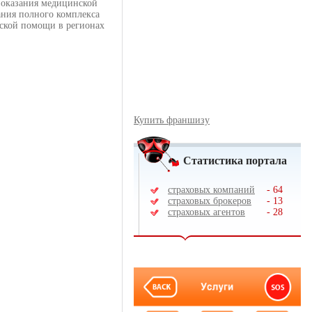
 оказания медицинской
ания полного комплекса
нской помощи в регионах
Купить франшизу
Статистика портала
страховых компаний
-
64
страховых брокеров
-
13
страховых агентов
-
28