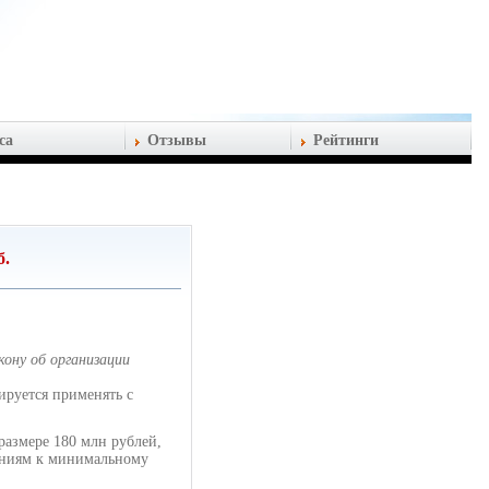
са
Отзывы
Рейтинги
б.
ону об организации
ируется применять с
размере 180 млн рублей,
ваниям к минимальному