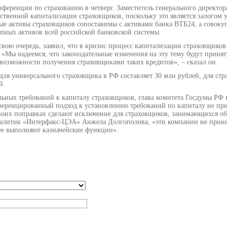
ференции по страхованию в четверг. Заместитель генерального директор
ственной капитализации страховщиков, поскольку это является залогом 
ные активы страховщиков сопоставимы с активами банка ВТБ24, а совок
пных активов всей российской банковской системы.
вою очередь, заявил, что в кризис процесс капитализации страховщиков
 «Мы надеемся, что законодательные изменения на эту тему будут принят
возможности получения страховщиками таких кредитов», – сказал он.
для универсального страховщика в РФ составляет 30 млн рублей, для ст
й.
льных требований к капиталу страховщиков, глава комитета Госдумы Р
фференцированный подход к установлению требований по капиталу не пр
в своих поправках сделают исключение для страховщиков, занимающихся о
налитик «Интерфакс-ЦЭА» Анжела Долгополова, «эти компании не прини
рее выполняют казначейские функции».