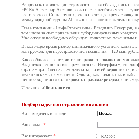
Вопросы капитализации страхового рынка обсуждались на кон
«ВСК» Александр Аксенов согласился с необходимостью суще
всего сектора. Он напомнил, что в настоящее время совокуп
международной группы Allianz превышают показатель совоку
Глава компании «АльфаСтрахование» Владимир Скворцов, в с
том числе за счет привлечения субординированных кредитов.
Уже сегодня необходимо обсуждать конкретные механизмы и 
В настоящее время размер минимального уставного капитала 
млн рублей, для перестраховочной компании – 120 млн рубле
Как сообщалось ранее, автор поправки о повышении минима
Владислав Резник в свое время пояснял Интерфаксу, что ди
стране мира. Вместе с тем депутаты, по всей вероятности, 
медицинским страхованием. Однако, как полагает главный а
нет необходимости формировать страховые резервы, они ско
Источник:
allinsurance.ru
Подбор надежной страховой компании
Вы находитесь в городе:
Ваше имя :
*
Вас интересует::
*
КАСКО