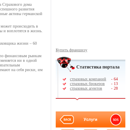
а Страхового дома
успешного развития
упные активы германской
 может происходить в
ы и воплотятся в жизнь.
раховщика жизни – 60
Купить франшизу
Ф по финансовым рынкам
именяется ни в одной
бязательным
Статистика портала
мают на себя риски, им
страховых компаний
-
64
страховых брокеров
-
13
страховых агентов
-
28