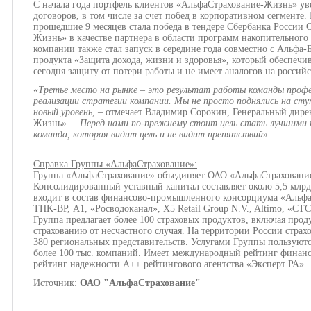
С начала года портфель клиентов «АльфаСтрахование-Жизнь» уве
договоров, в том числе за счет побед в корпоративном сегмент
прошедшие 9 месяцев стала победа в тендере Сбербанка России
Жизнь» в качестве партнера в области программ накопительного
компании также стал запуск в середине года совместно с Альфа
продукта «Защита дохода, жизни и здоровья», который обеспечи
сегодня защиту от потери работы и не имеет аналогов на россий
«
Третье место на рынке – это результат работы команды проф
реализации стратегии компании. Мы не просто поднялись на ступ
новый уровень
, – отмечает Владимир Сорокин, Генеральный дир
Жизнь». –
Перед нами по-прежнему стоит цель стать лучшими на
команда, которая видит цель и не видит препятствий
».
Справка Группы «АльфаСтрахование»:
Группа «АльфаСтрахование» объединяет ОАО «АльфаСтрахован
Консолидированный уставный капитал составляет около 5,5 млрд
входит в состав финансово-промышленного консорциума «Альфа
TНK-BP, А1, «Росводоканал», X5 Retail Group N.V., Altimo, «СТ
Группа предлагает более 100 страховых продуктов, включая про
страхованию от несчастного случая. На территории России страх
380 региональных представительств. Услугами Группы пользуютс
более 100 тыс. компаний. Имеет международный рейтинг финанс
рейтинг надежности А++ рейтингового агентства «Эксперт РА».
Источник:
ОАО "АльфаСтрахование"