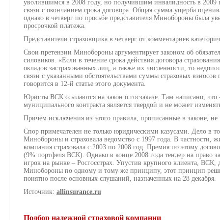
уволившимся в 2008 году, но получившим инвалидность в 2009 г
связи с окончанием срока договора. Общая сумма ущерба оценива
однако в четверг по просьбе представителя Минобороны была уве
просрочкой платежа.
Представители страховщика в четверг от комментариев категорич
Свои претензии Минобороны аргументирует законом об обязател
силовиков. «Если в течение срока действия договора страхован
окладов застрахованных лиц, а также их численности, то недоп
связи с указанными обстоятельствами суммы страховых взносов 
говорится в 12-й статье этого документа.
Юристы ВСК ссылаются на закон о госзаказе. Там написано, что 
муниципального контракта является твердой и не может изменять
Причем исключения из этого правила, прописанные в законе, не 
Спор примечателен не только юридическими казусами. Дело в т
Минобороны и страховала ведомство с 1997 года. В частности, 
компания страховала с 2003 по 2008 год. Премия по этому догов
(9% портфеля ВСК). Однако в конце 2008 года тендер на право
игрок на рынке – Росгосстрах. Упустив крупного клиента, ВСК,
Минобороны по одному и тому же принципу, этот принцип решил
понятно после основных слушаний, назначенных на 28 декабря.
Источник:
allinsurance.ru
Подбор надежной страховой компании