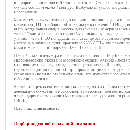
иномарке», – рассказал собеседник агентства. Он также отметил,
случаях составил около 7 млн руб. Возбуждены уголовные дела,
мероприятия.
Между тем, сильный снегопад в столице, начавшийся днем в по
количества ДТП, сообщили «Интерфаксу» в столичной ГИБДД во
было. Когда пошел снег, в Москве буквально за час образовалась 
уже к 17 часам движение в городе было полностью парализовано»
уточнил, что с 14:00 понедельника в столице было зарегистрир
а всего за минувшие сутки произошло 2696 ДТП – это практичес
когда в Москве регистрируется 1300–1500 аварий.
Первый заместитель мэра в правительстве столицы Петр Бирюков
Гидрометеобюро Москвы и Московской области Алексея Ляхова ра
к неточному прогнозу погоды в столице в минувший понедельн
городской администрации. «Петр Бирюков потребовал от руково
серьезные выводы по отношению к тем, кто допустил просчеты п
собеседник агентства.
Кроме того, руководитель комплекса городского хозяйства посов
дорожными службами и москвичами за неточный прогноз погоды
что гендиректор столичного Метеобюро принес утром во вторн
ГИБДД.
Источник:
allinsurance.ru
Подбор надежной страховой компании