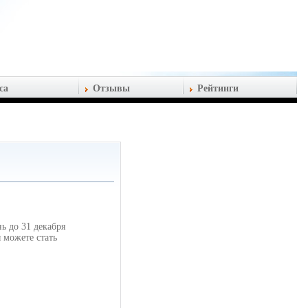
са
Отзывы
Рейтинги
 до 31 декабря
 можете стать