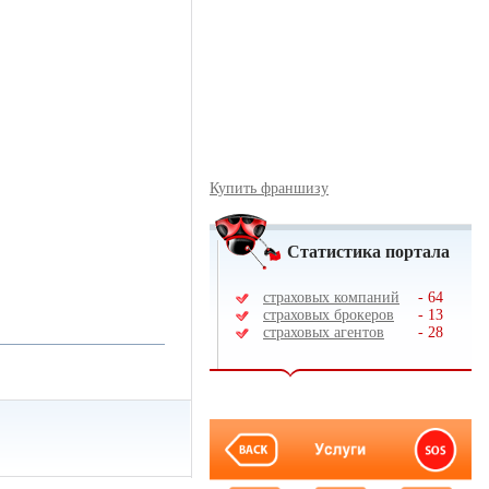
Купить франшизу
Статистика портала
страховых компаний
-
64
страховых брокеров
-
13
страховых агентов
-
28