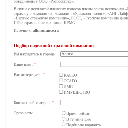
объединены в ООО «Росгосстрах».
В связи с неуплатой членских взносов члены союза исключили
страховую компанию», компании «Уралкооп-полис», «АИГ Лайф»
«Первую страховую компанию», РОСТ, «Русскую компанию фина
ППФ страхование жизни» и KPMG.
Источник:
allinsurance.ru
Подбор надежной страховой компании
Вы находитесь в городе:
Ваше имя :
*
Вас интересует::
*
КАСКО
ОСАГО
ДМС
ИМУЩЕСТВО
Контактный телефон:
*
Срочность:
Прямо сейчас
В течение дня
Подбираю варианты