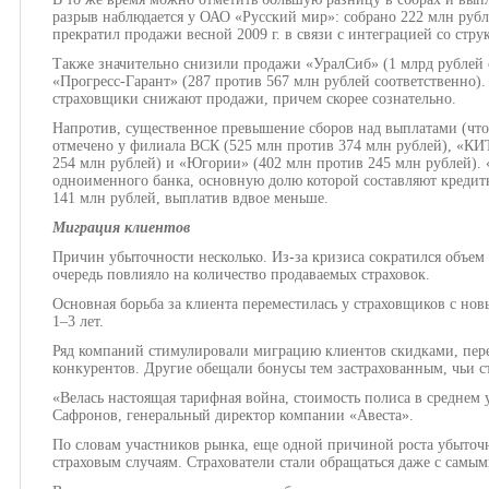
разрыв наблюдается у ОАО «Русский мир»: собрано 222 млн рубл
прекратил продажи весной 2009 г. в связи с интеграцией со стру
Также значительно снизили продажи «УралСиб» (1 млрд рублей с
«Прогресс-Гарант» (287 против 567 млн рублей соответственно).
страховщики снижают продажи, причем скорее сознательно.
Напротив, существенное превышение сборов над выплатами (что
отмечено у филиала ВСК (525 млн против 374 млн рублей), «КИ
254 млн рублей) и «Югории» (402 млн против 245 млн рублей). 
одноименного банка, основную долю которой составляют креди
141 млн рублей, выплатив вдвое меньше.
Миграция клиентов
Причин убыточности несколько. Из-за кризиса сократился объем
очередь повлияло на количество продаваемых страховок.
Основная борьба за клиента переместилась у страховщиков с нов
1–3 лет.
Ряд компаний стимулировали миграцию клиентов скидками, пере
конкурентов. Другие обещали бонусы тем застрахованным, чьи 
«Велась настоящая тарифная война, стоимость полиса в среднем 
Сафронов, генеральный директор компании «Авеста».
По словам участников рынка, еще одной причиной роста убыточ
страховым случаям. Страхователи стали обращаться даже с сам