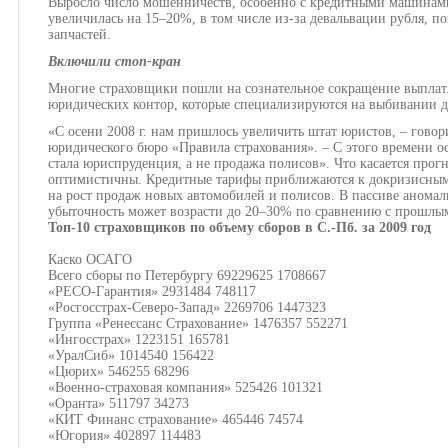
Выросло число мошенничеств, особенно с кредитными машинами.
увеличилась на 15–20%, в том числе из-за девальвации рубля, 
запчастей.
Включили стоп-кран
Многие страховщики пошли на сознательное сокращение выплат. 
юридических контор, которые специализируются на выбивании д
«С осени 2008 г. нам пришлось увеличить штат юристов, – говор
юридического бюро «Правила страхования». – С этого времени 
стала юриспруденция, а не продажа полисов». Что касается прог
оптимистичны. Кредитные тарифы приближаются к докризисным п
на рост продаж новых автомобилей и полисов. В пассиве аномал
убыточность может возрасти до 20–30% по сравнению с прошлы
Топ-10 страховщиков по объему сборов в С.-Пб. за 2009 год
Каско ОСАГО
Всего сборы по Петербургу 69229625 1708667
«РЕСО-Гарантия» 2931484 748117
«Росгосстрах-Северо-Запад» 2269706 1447323
Группа «Ренессанс Страхование» 1476357 552271
«Ингосстрах» 1223151 165781
«УралСиб» 1014540 156422
«Цюрих» 546255 68296
«Военно-страховая компания» 525426 101321
«Оранта» 511797 34273
«КИТ Финанс страхование» 465446 74574
«Югория» 402897 114483