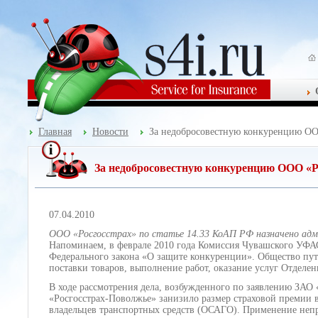
Главная
Новости
За недобросовестную конкуренцию ОО
За недобросовестную конкуренцию ООО «Р
07.04.2010
ООО «Росгосстрах» по статье 14.33 КоАП РФ назначено адми
Напоминаем, в феврале 2010 года Комиссия Чувашского УФАС 
Федерального закона «О защите конкуренции». Общество пу
поставки товаров, выполнение работ, оказание услуг Отдел
В ходе рассмотрения дела, возбужденного по заявлению ЗАО 
«Росгосстрах-Поволжье» занизило размер страховой премии в
владельцев транспортных средств (ОСАГО). Применение непр