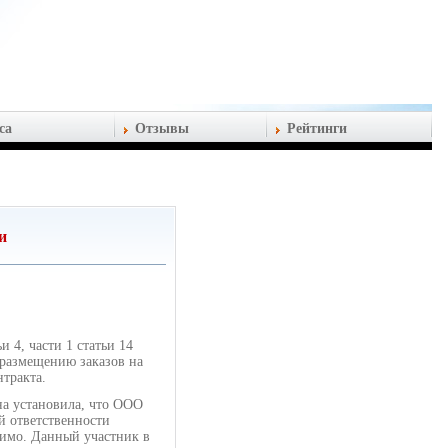
са
Отзывы
Рейтинги
и
 4, части 1 статьи 14
размещению заказов на
тракта.
на установила, что ООО
й ответственности
тимо. Данный участник в