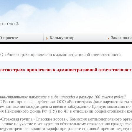
О проекте
Калькулятор
Заказ поли
О «Росгосстрах» привлечено к административной ответственности
осгосстрах» привлечено к административной ответственност
нистративное наказание в виде штрафа в размере 100 тысяч рублей.
России признала в действиях ООО «Росгосстрах» факт нарушения статьи
тем занижения коэффициента ввело в заблуждение Единую комиссию по 
ения Пенсионного фонда РФ (ГУ) по ЧР в отношении общей стоимости кон
«Страховая группа «Спасские ворота», Комиссия антимонопольного орга
 заявке на участие в конкурсе по обязательному страхованию гражданско
едусмотренного законом тарифа при расчете страховой премии недопус