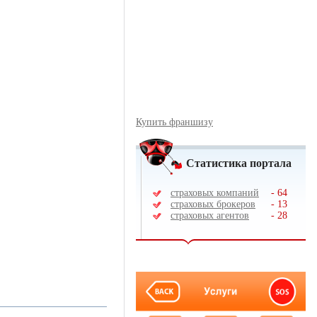
Купить франшизу
Статистика портала
страховых компаний
-
64
страховых брокеров
-
13
страховых агентов
-
28