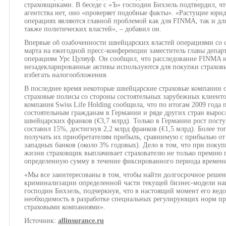
страховщиками. В беседе с «Ъ» господин Бихзель подтвердил, чт
агентства нет, оно «проверяет подобные факты». «Растущие юри
операциях являются главной проблемой как для FINMA, так и дл
также политических властей», – добавил он.
Впервые об озабоченности швейцарских властей операциями со 
марта на ежегодной пресс-конференции заместитель главы депа
операциям Урс Цуляуф. Он сообщил, что расследование FINMA на
незадекларированные активы используются для покупки страховы
избегать налогообложения.
В последнее время некоторые швейцарские страховые компании о
страховые полисы со стороны состоятельных зарубежных клиенто
компания Swiss Life Holding сообщила, что по итогам 2009 года
состоятельным гражданам в Германии и ряде других стран выросл
швейцарских франков (€3,7 млрд). Только в Германии рост пост
составил 15%, достигнув 2,2 млрд франков (€1,5 млрд). Более т
получать их приобретателям прибыль, сравнимую с прибылью от
западных банков (около 3% годовых). Дело в том, что при поку
жизни страховщик выплачивает страхователю не только премию п
определенную сумму в течение фиксированного периода времен
«Мы все заинтересованы в том, чтобы найти долгосрочное реше
криминализации определенной части текущей бизнес-модели наш
господин Бихзель, подчеркнув, что в настоящий момент его ведо
необходимость в разработке специальных регулирующих норм п
страховыми компаниями».
Источник:
allinsurance.ru