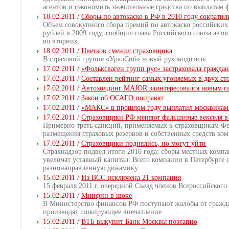
агентов и сэкономить значительные средства по выплатам
18.02.2011 /
Сборы по автокаско в РФ в 2010 году сократил
Объем совокупного сбора премий по автокаско российских 
рублей в 2009 году, сообщил глава Российского союза авт
во вторник.
18.02.2011 /
Цветков сменил страховщика
В страховой группе «УралСиб» новый руководитель.
17.02.2011 /
«Фольксваген групп рус» застраховала гражда
17.02.2011 /
Составлен рейтинг самых угоняемых в двух ст
17.02.2011 /
Автохолдинг MAJOR заинтересовался новым 
17.02.2011 /
Закон об ОСАГО поправят
17.02.2011 /
«МАКС» в прошлом году выплатил москвичам б
17.02.2011 /
Страховщики РФ меняют фальшивые векселя в
Примерно треть санкций, применяемых к страховщикам Фед
размещения страховых резервов и собственных средств ко
17.02.2011 /
Страховщики поднялись, но могут уйти
Страхнадзор подвел итоги 2010 года: сборы местных компа
увеличат уставный капитал. Всего компании в Петербурге с
разнонаправленную динамику.
15.02.2011 /
Из ВСС исключена 21 компания
15 февраля 2011 г. очередной Съезд членов Всероссийског
15.02.2011 /
Минфин в шоке
В Министерство финансов РФ поступают жалобы от гражд
производят шокирующее впечатление
15.02.2011 /
ВТБ выкупит Банк Москвы поэтапно