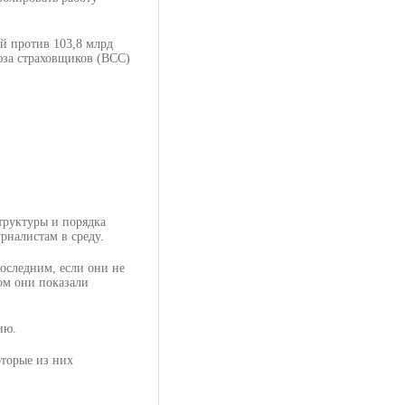
ей против 103,8 млрд
юза страховщиков (ВСС)
труктуры и порядка
рналистам в среду.
последним, если они не
том они показали
ию.
торые из них