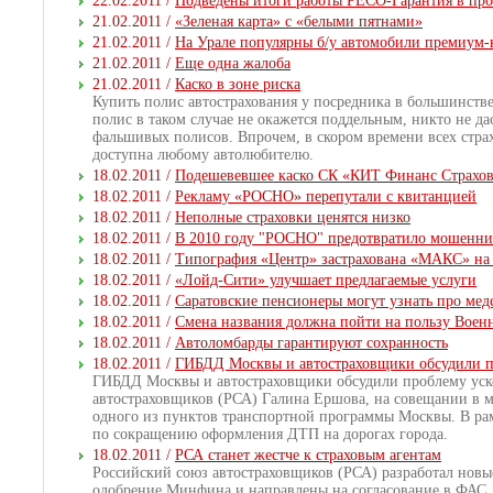
22.02.2011 /
Подведены итоги работы РЕСО-Гарантия в пр
21.02.2011 /
«Зеленая карта» с «белыми пятнами»
21.02.2011 /
На Урале популярны б/у автомобили премиум-
21.02.2011 /
Еще одна жалоба
21.02.2011 /
Каско в зоне риска
Купить полис автострахования у посредника в большинстве
полис в таком случае не окажется поддельным, никто не д
фальшивых полисов. Впрочем, в скором времени всех стра
доступна любому автолюбителю.
18.02.2011 /
Подешевевшее каско СК «КИТ Финанс Страхова
18.02.2011 /
Рекламу «РОСНО» перепутали с квитанцией
18.02.2011 /
Неполные страховки ценятся низко
18.02.2011 /
В 2010 году "РОСНО" предотвратило мошеннич
18.02.2011 /
Типография «Центр» застрахована «МАКС» на 
18.02.2011 /
«Лойд-Сити» улучшает предлагаемые услуги
18.02.2011 /
Саратовские пенсионеры могут узнать про мед
18.02.2011 /
Смена названия должна пойти на пользу Воен
18.02.2011 /
Автоломбарды гарантируют сохранность
18.02.2011 /
ГИБДД Москвы и автостраховщики обсудили 
ГИБДД Москвы и автостраховщики обсудили проблему уско
автостраховщиков (РСА) Галина Ершова, на совещании в м
одного из пунктов транспортной программы Москвы. В рам
по сокращению оформления ДТП на дорогах города.
18.02.2011 /
РСА станет жестче к страховым агентам
Российский союз автостраховщиков (РСА) разработал новы
одобрение Минфина и направлены на согласование в ФАС. 