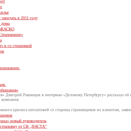
ует
ах
жилье
т ожидать в 2011 году
 дома
тоКАСКО
Страхование»
а
ит и со страховкой
нов
трахованию.
ков.
обещания»
я» Дмитрий Раковщик в интервью «Деловому Петербургу» рассказал об 
а компания.
жного кризиса неплатежей со стороны страховщиков их клиентам, заяви
овщиков
траха» новый руководитель
 страховку от СК „НАСТА“