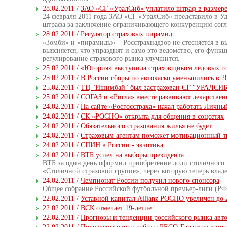
28.02.2011 /
ЗАО «СГ «УралСиб» уплатило штраф в размере 
24 февраля 2011 года ЗАО «СГ «УралСиб» представило в 
штрафа за заключение ограничивающего конкуренцию сог
28.02.2011 /
Регулятор страховых пирамид
«Зомби» и «пирамиды» – Росстрахнадзор не стесняется в в
выясняется, что упразднят и само это ведомство, его фун
регулирование страхового рынка улучшится.
25.02.2011 /
«Югория» выступила страховщиком ледовых 
25.02.2011 /
В России сборы по автокаско уменьшились в 20
25.02.2011 /
ТЦ "Ишимбай" был застрахован СГ "УРАЛСИБ"
25.02.2011 /
СОГАЗ и «Ригла» вместе развивают лекарствен
24.02.2011 /
На сайте «Росгосстраха» начал работать Личны
24.02.2011 /
СК «РОСНО» открыта для общения в соцсетях
24.02.2011 /
Обязательного страхования жилья не будет
24.02.2011 /
Страховым агентам поможет мотивационный т
24.02.2011 /
СПИН в России - экзотика
24.02.2011 /
ВТБ успел на выборы президента
ВТБ за один день оформил приобретение доли столичного п
«Столичной страховой группе», через которую теперь влад
24.02.2011 /
Чемпионат России получил нового спонсора
Общее собрание Российской футбольной премьер-лиги (РФП
22.02.2011 /
Уставной капитал Allianz РОСНО увеличен до 
22.02.2011 /
ВСК отмечает 19-летие
22.02.2011 /
Прогнозы и тенденции российского рынка авт