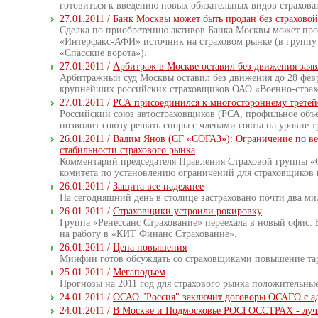
готовиться к введению новых обязательных видов страхова
27.01.2011 /
Банк Москвы может быть продан без страхово
Сделка по приобретению активов Банка Москвы может прой
«Интерфакс-АФИ» источник на страховом рынке (в группу в
«Спасские ворота»).
27.01.2011 /
Арбитраж в Москве оставил без движения заяв
Арбитражный суд Москвы оставил без движения до 28 февр
крупнейших российских страховщиков ОАО «Военно-страхо
27.01.2011 /
РСА присоединился к многостороннему трете
Российский союз автостраховщиков (РСА, профильное объ
позволит союзу решать споры с членами союза на уровне т
26.01.2011 /
Вадим Янов (СГ «СОГАЗ»): Ограничение по ве
стабильности страхового рынка
Комментарий председателя Правления Страховой группы «
комитета по установлению ограничений для страховщиков 
26.01.2011 /
Защита все надежнее
На сегодняшний день в столице застраховано почти два 
26.01.2011 /
Страховщики устроили рокировку
Группа «Ренессанс Страхование» переехала в новый офис.
на работу в «КИТ Финанс Страхование».
26.01.2011 /
Цена повышения
Минфин готов обсуждать со страховщиками повышение та
25.01.2011 /
Мегаподъем
Прогнозы на 2011 год для страхового рынка положительны
24.01.2011 /
ОСАО "Россия" заключит договоры ОСАГО с ад
24.01.2011 /
В Москве и Подмосковье РОСГОССТРАХ - лучш